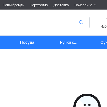
Наши бренды
Портфолио
Доставка
Нанесение
Изб
Посуда
Ручки с
Су
логотипом