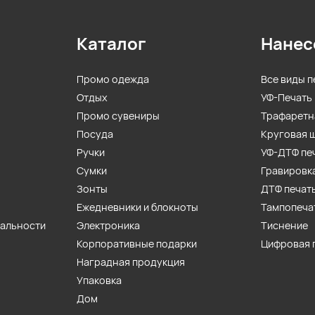
Каталог
Нанес
Промо одежда
Все виды п
Отдых
УФ-Печать
Промо сувениры
Трафаретн
Посуда
Круговая 
Ручки
УФ-ДТФ пе
Сумки
Гравировк
Зонты
ДТФ печат
Ежедневники и блокноты
Тампопеча
иальности
Электроника
Тиснение
Корпоративные подарки
Цифровая 
Наградная продукция
Упаковка
Дом