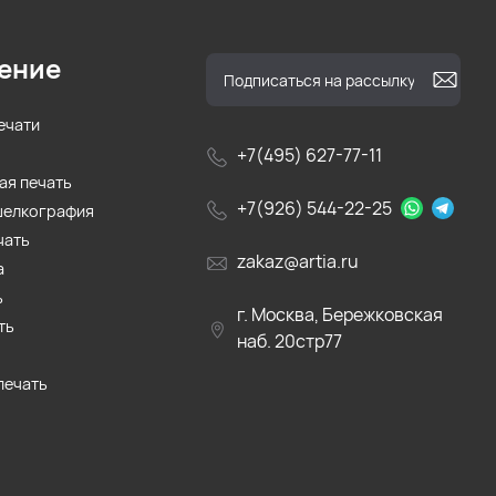
ение
ечати
+7(495) 627-77-11
ая печать
+7(926) 544-22-25
шелкография
чать
zakaz@artia.ru
а
ь
г. Москва, Бережковская
ть
наб. 20стр77
печать