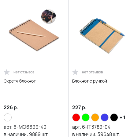
нет отзывов
нет отзывов
Скретч блокнот
Блокнот с ручкой
226
р.
227
р.
+ 1
арт.
6-MO6699-40
арт.
6-IT3789-04
в наличии:
9889
шт.
в наличии:
39648
шт.