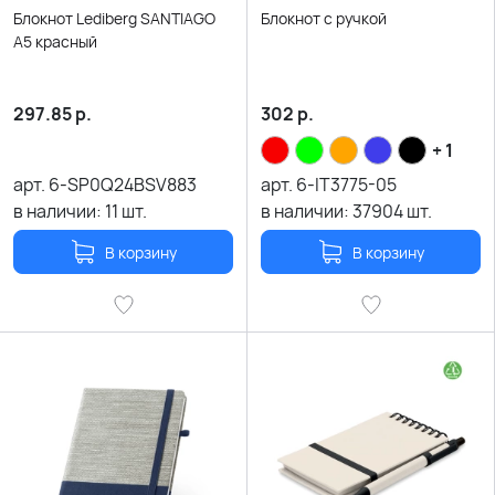
Блокнот Lediberg SANTIAGO
Блокнот с ручкой
A5 красный
297.85
р.
302
р.
+ 1
арт.
6-SP0Q24BSV883
арт.
6-IT3775-05
в наличии:
11
шт.
в наличии:
37904
шт.
В корзину
В корзину