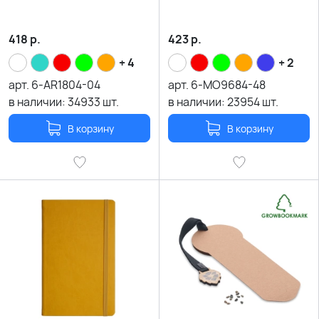
418
р.
423
р.
+ 4
+ 2
арт.
6-AR1804-04
арт.
6-MO9684-48
в наличии:
34933
шт.
в наличии:
23954
шт.
В корзину
В корзину