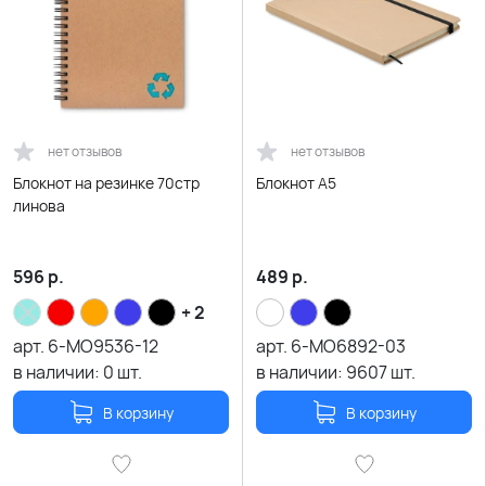
нет отзывов
нет отзывов
Блокнот на резинке 70стр
Блокнот A5
линова
596
р.
489
р.
+ 2
арт.
6-MO9536-12
арт.
6-MO6892-03
в наличии:
0
шт.
в наличии:
9607
шт.
В корзину
В корзину