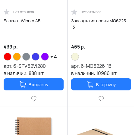
нет отзывов
нет отзывов
Блокнот Winner A5
Закладка из сосны MO6223-
13
439
р.
465
р.
+ 4
арт.
6-SPV62VI280
арт.
6-MO6226-13
в наличии:
888
шт.
в наличии:
10986
шт.
В корзину
В корзину