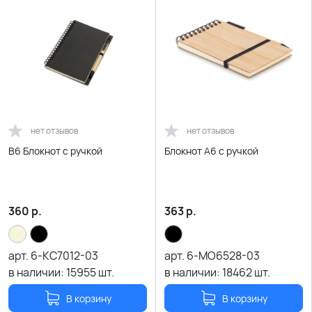
нет отзывов
нет отзывов
B6 Блокнот с ручкой
Блокнот A6 с ручкой
360
р.
363
р.
арт.
6-KC7012-03
арт.
6-MO6528-03
в наличии:
15955
шт.
в наличии:
18462
шт.
В корзину
В корзину