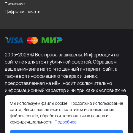
Тиснение
Цифровая печать
2005-2026 © Все права защищены. Информация на
сайте не является публичной офертой. Обращаем
ваше внимание на то, что данный интернет-сайт, а
также вся информация о товарах и ценах,
предоставленная на нём, носит исключительно
информационный характер и ни при каких условиях не
является публичной офертой, определяемой
Мы используем файлы cookie. Продолжив использование
положениями Статьи 437 Гражданского кодекса
сайта, Вы соглашаетесь с политикой использования
Российской Федерации. Для получения подробной
файлов cookie, обработки персональных данных и
информации о наличии и стоимости указанных
конфиденциальности.
Подробнее
товаров и (или) услуг, пожалуйста, обращайтесь к
менеджеру сайта с помощью специальной формы