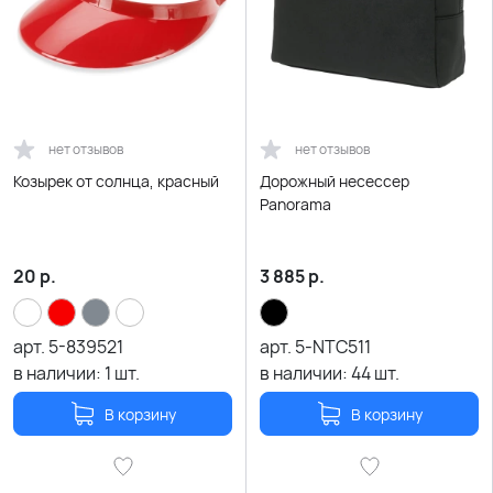
нет отзывов
нет отзывов
Козырек от солнца, красный
Дорожный несессер
Panorama
20
р.
3 885
р.
арт.
5-839521
арт.
5-NTC511
в наличии:
1
шт.
в наличии:
44
шт.
В корзину
В корзину