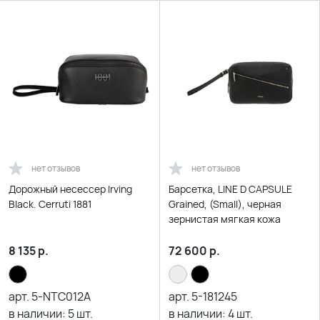
нет отзывов
нет отзывов
Дорожный несессер Irving
Барсетка, LINE D CAPSULE
Black. Cerruti 1881
Grained, (Small), черная
зернистая мягкая кожа
8 135
р.
72 600
р.
арт.
5-NTC012A
арт.
5-181245
в наличии:
5
шт.
в наличии:
4
шт.