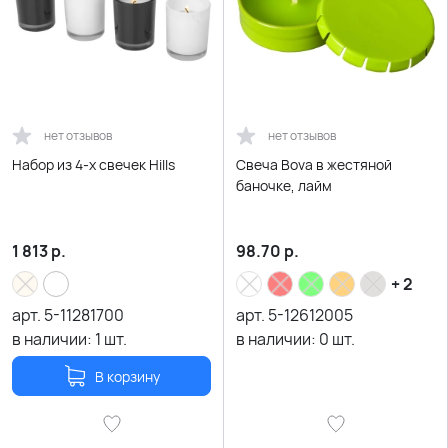
нет отзывов
нет отзывов
Набор из 4-х свечек Hills
Свеча Bova в жестяной
баночке, лайм
1 813
р.
98.70
р.
+ 2
арт.
5-11281700
арт.
5-12612005
в наличии:
1
шт.
в наличии:
0
шт.
В корзину