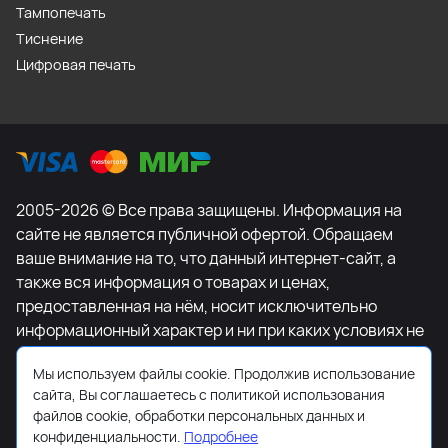
Тампопечать
Тиснение
Цифровая печать
2005-2026 © Все права защищены. Информация на
сайте не является публичной офертой. Обращаем
ваше внимание на то, что данный интернет-сайт, а
также вся информация о товарах и ценах,
предоставленная на нём, носит исключительно
информационный характер и ни при каких условиях не
является публичной офертой, определяемой
Мы используем файлы cookie. Продолжив использование
положениями Статьи 437 Гражданского кодекса
сайта, Вы соглашаетесь с политикой использования
Российской Федерации. Для получения подробной
файлов cookie, обработки персональных данных и
информации о наличии и стоимости указанных
конфиденциальности.
Подробнее