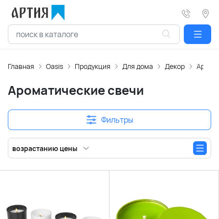
Главная
Oasis
Продукция
Для дома
Декор
Арома
Ароматические свечи
Фильтры
возрастанию цены