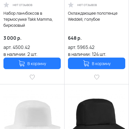
нет отзывов
нет отзывов
Набор ланчбоксов в
Охлаждающее полотенце
термосумке Takk Mamma,
Weddell, голубое
бирюзовый
3 000
р.
648
р.
арт.
4500.42
арт.
5965.42
в наличии:
2
шт.
в наличии:
124
шт.
В корзину
В корзину