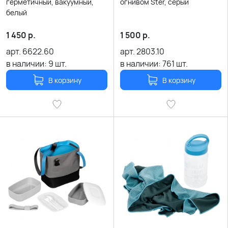
герметичный, вакуумный,
огнивом Ster, серый
белый
1 450
р.
1 500
р.
арт.
6622.60
арт.
2803.10
в наличии:
9
шт.
в наличии:
761
шт.
В корзину
В корзину