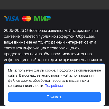
2005-2026 © Все права защищены. Информация на
сайте не является публичной офертой. Обращаем
ваше внимание на то, что данный интернет-сайт, а
также вся информация о товарах и ценах,
предоставленная на нём, носит исключительно
информационный характер и ни при каких условиях не
является публичной офертой, определяемой
Мы используем файлы cookie. Продолжив использование
положениями Статьи 437 Гражданского кодекса
сайта, Вы соглашаетесь с политикой использования
Российской Федерации. Для получения подробной
файлов cookie, обработки персональных данных и
информации о наличии и стоимости указанных
конфиденциальности.
Подробнее
товаров и (или) услуг, пожалуйста, обращайтесь к
менеджеру сайта с помощью специальной формы
Принять
связи или по телефону +7-495-627-77-11.