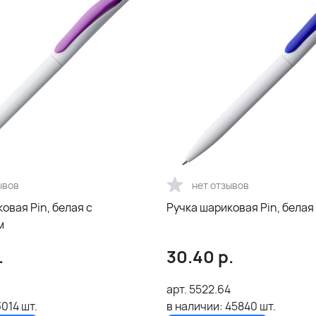
ывов
нет отзывов
овая Pin, белая с
Ручка шариковая Pin, белая
м
.
30.40
р.
арт.
5522.64
3014
шт.
в наличии:
45840
шт.