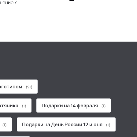
шение к
логотипом
(91)
фтяника
Подарки на 14 февраля
(1)
(1)
Подарки на День России 12 июня
(1)
(1)