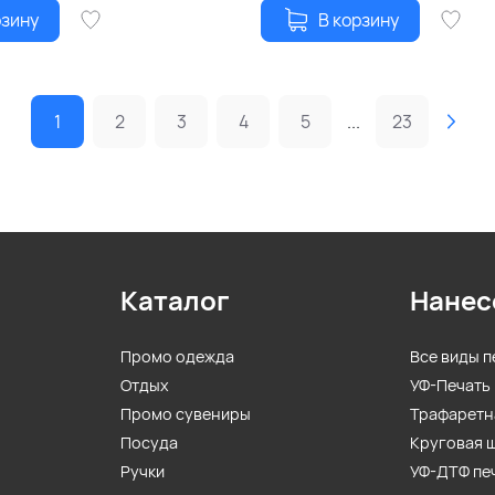
рзину
В корзину
1
2
3
4
5
...
23
Каталог
Нанес
Промо одежда
Все виды п
Отдых
УФ-Печать
Промо сувениры
Трафаретн
Посуда
Круговая 
Ручки
УФ-ДТФ пе