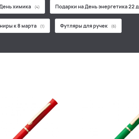
 День химика
Подарки на День энергетика 22 
(4)
ниры к 8 марта
Футляры для ручек
(1)
(6)