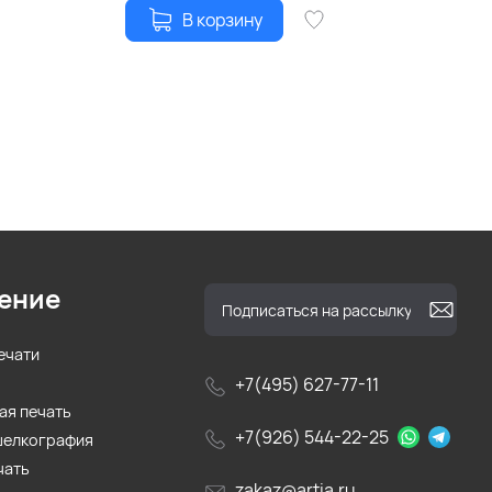
В корзину
ение
ечати
+7(495) 627-77-11
ая печать
+7(926) 544-22-25
шелкография
чать
zakaz@artia.ru