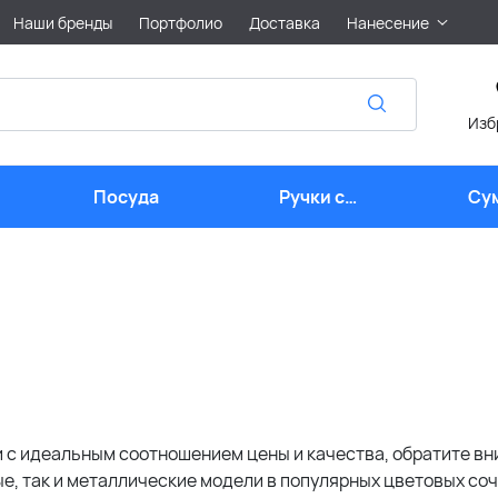
Наши бренды
Портфолио
Доставка
Нанесение
Изб
Посуда
Ручки с
Су
логотипом
 с идеальным соотношением цены и качества, обратите вн
е, так и металлические модели в популярных цветовых соч