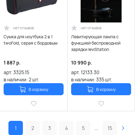
нет отзывов
нет отзывов
Сумка для ноутбука 2 в 1
Левитирующая лампа с
twoFold, серая с бордовым
функцией беспроводной
зарядки leviStation
1 887
р.
10 990
р.
арт.
3325.15
арт.
12133.30
в наличии:
2
шт.
в наличии:
335
шт.
В корзину
В корзину
1
2
3
4
5
...
15