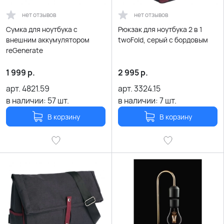
нет отзывов
нет отзывов
Сумка для ноутбука с
Рюкзак для ноутбука 2 в 1
внешним аккумулятором
twoFold, серый с бордовым
reGenerate
1 999
р.
2 995
р.
арт.
4821.59
арт.
3324.15
в наличии:
57
шт.
в наличии:
7
шт.
В корзину
В корзину