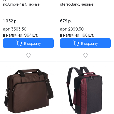
noJumble 4 в 1, черный
stereoBand, черные
1 052
р.
679
р.
арт.
3503.30
арт.
2899.30
в наличии:
964
шт.
в наличии:
168
шт.
В корзину
В корзину