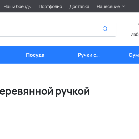
Наши бренды
Портфолио
Доставка
Нанесение
Изб
Посуда
Ручки с
Сум
логотипом
лого
 деревянной ручкой