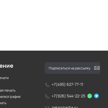
ение
ечати
+7(495) 627-77-11
ая печать
+7(926) 544-22-25
шелкография
чать
zakaz@artia.ru