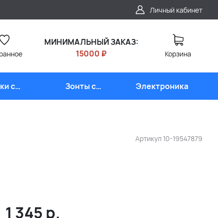
Личный кабинет
МИНИМАЛЬНЫЙ ЗАКАЗ:
15000 ₽
ранное
Корзина
ки с
Зонты с
Электроника
типом
логотипом
Артикул
10-19547879
1 345
р.