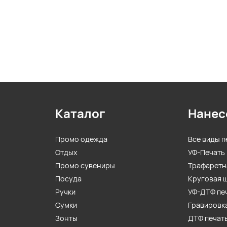
Каталог
Нанес
Промо одежда
Все виды п
Отдых
УФ-Печать
Промо сувениры
Трафаретн
Посуда
Круговая 
Ручки
УФ-ДТФ пе
Сумки
Гравировк
Зонты
ДТФ печат