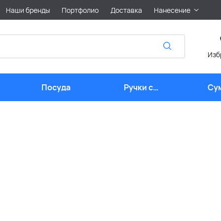
Наши бренды
Портфолио
Доставка
Нанесение
Изб
Посуда
Ручки с
Су
логотипом