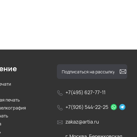
ение
ечати
+7(495) 627-77-11
ая печать
+7(926) 544-22-25
шелкография
чать
zakaz@artia.ru
а
ь
г. Москва, Бережковская