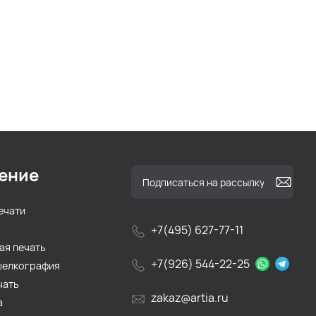
ение
ечати
+7(495) 627-77-11
ая печать
+7(926) 544-22-25
шелкография
чать
zakaz@artia.ru
а