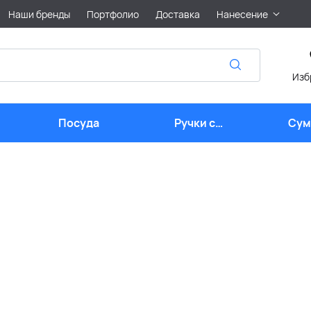
Наши бренды
Портфолио
Доставка
Нанесение
Изб
Посуда
Ручки с
Сум
логотипом
лого