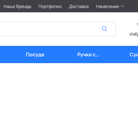
Наши бренды
Портфолио
Доставка
Нанесение
Изб
Посуда
Ручки с
Су
логотипом