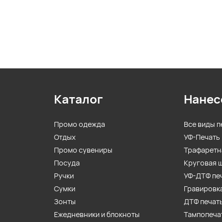
Каталог
Нанес
Промо одежда
Все виды п
Отдых
УФ-Печать
Промо сувениры
Трафаретн
Посуда
Круговая 
Ручки
УФ-ДТФ пе
Сумки
Гравировк
Зонты
ДТФ печат
Ежедневники и блокноты
Тампопеча