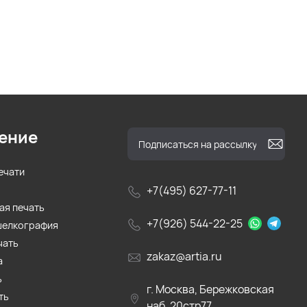
ение
ечати
+7(495) 627-77-11
ая печать
+7(926) 544-22-25
шелкография
чать
zakaz@artia.ru
а
ь
г. Москва, Бережковская
ть
наб. 20стр77