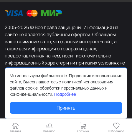
2005-2026 © Все права защищены. Информация на
сайте не является публичной офертой. Обращаем
ваше внимание на то, что данный интернет-сайт, а
также вся информация о товарах и ценах,
предоставленная на нём, носит исключительно
информационный характер и ни при каких условиях не
является публичной офертой, определяемой
Мы используем файлы cookie. Продолжив использование
положениями Статьи 437 Гражданского кодекса
сайта, Вы соглашаетесь с политикой использования
Российской Федерации. Для получения подробной
файлов cookie, обработки персональных данных и
информации о наличии и стоимости указанных
конфиденциальности.
Подробнее
товаров и (или) услуг, пожалуйста, обращайтесь к
менеджеру сайта с помощью специальной формы
Принять
связи или по телефону +7-495-627-77-11.
Главная
Каталог
Корзина
Избранное