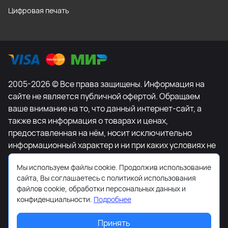
Цифровая печать
2005-2026 © Все права защищены. Информация на
сайте не является публичной офертой. Обращаем
ваше внимание на то, что данный интернет-сайт, а
также вся информация о товарах и ценах,
предоставленная на нём, носит исключительно
информационный характер и ни при каких условиях не
является публичной офертой, определяемой
Мы используем файлы cookie. Продолжив использование
положениями Статьи 437 Гражданского кодекса
сайта, Вы соглашаетесь с политикой использования
Российской Федерации. Для получения подробной
файлов cookie, обработки персональных данных и
информации о наличии и стоимости указанных
конфиденциальности.
Подробнее
товаров и (или) услуг, пожалуйста, обращайтесь к
менеджеру сайта с помощью специальной формы
Принять