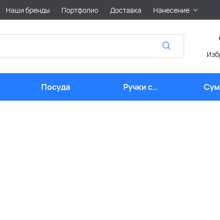
Наши бренды
Портфолио
Доставка
Нанесение
Изб
Посуда
Ручки с
Сум
логотипом
лого