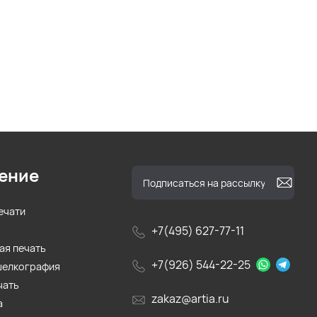
ение
ечати
+7(495) 627-77-11
ая печать
+7(926) 544-22-25
шелкография
чать
zakaz@artia.ru
а