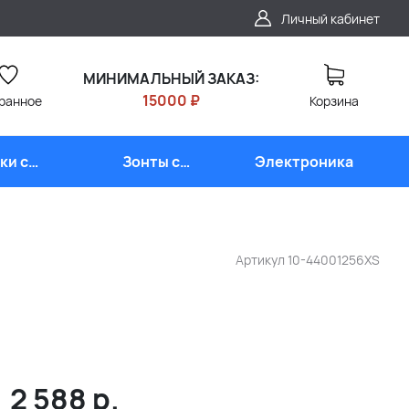
Личный кабинет
МИНИМАЛЬНЫЙ ЗАКАЗ:
15000 ₽
ранное
Корзина
ки с
Зонты с
Электроника
типом
логотипом
Артикул
10-44001256XS
2 588
р.