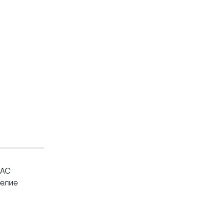
 АС
делие