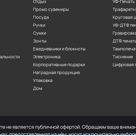
Отдых
УФ-Печать
Промо сувениры
Трафаретн
Посуда
Круговая 
Ручки
УФ-ДТФ пе
Сумки
Гравировк
Зонты
ДТФ печат
Ежедневники и блокноты
Тампопеча
иальности
Электроника
Тиснение
Корпоративные подарки
Цифровая 
Наградная продукция
Упаковка
Дом
е не является публичной офертой. Обращаем ваше внимани
енах, предоставленная на нём, носит исключительно инфор