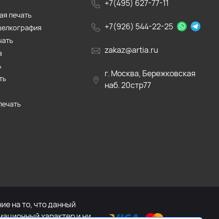
+7(495) 627-77-11
ая печать
+7(926) 544-22-25
шелкография
чать
zakaz@artia.ru
а
ь
г. Москва, Бережковская
ть
наб. 20стр77
печать
е на то, что данный
мационный характер и ни