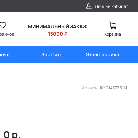
Личный кабинет
МИНИМАЛЬНЫЙ ЗАКАЗ:
15000 ₽
ранное
Корзина
ки с
Зонты с
Электроника
типом
логотипом
Артикул
10-01437351XL
0
р.