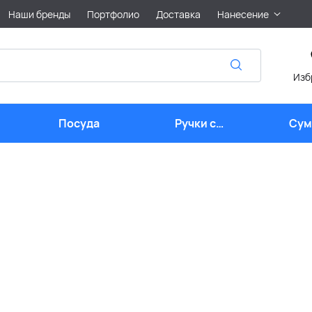
Наши бренды
Портфолио
Доставка
Нанесение
Изб
Посуда
Ручки с
Сум
логотипом
лого