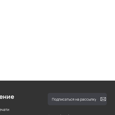
ение
ечати