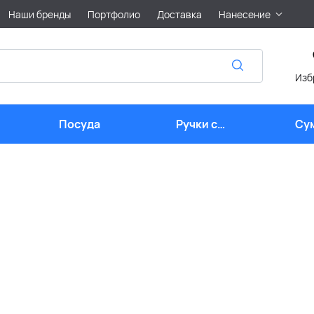
Наши бренды
Портфолио
Доставка
Нанесение
Изб
Посуда
Ручки с
Су
логотипом