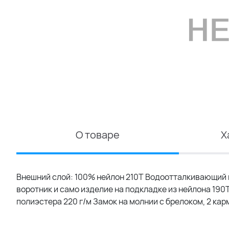
О товаре
Х
Внешний слой: 100% нейлон 210Т Водоотталкивающий и
воротник и само изделие на подкладке из нейлона 190
полиэстера 220 г/м Замок на молнии с брелоком, 2 кар