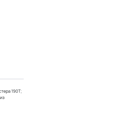
тера 190T;
 из