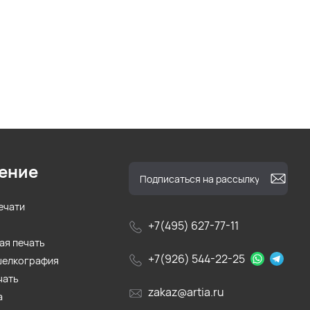
ение
ечати
+7(495) 627-77-11
ая печать
+7(926) 544-22-25
шелкография
чать
zakaz@artia.ru
а