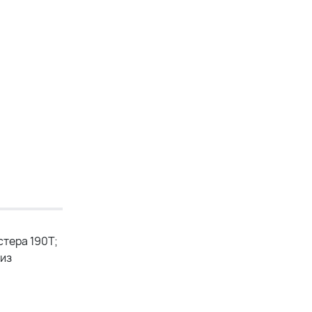
тера 190T;
 из