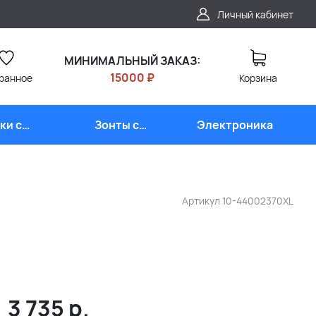
Личный кабинет
МИНИМАЛЬНЫЙ ЗАКАЗ:
15000 ₽
ранное
Корзина
ки с
Зонты с
Электроника
типом
логотипом
Артикул
10-44002370XL
3 735
р.