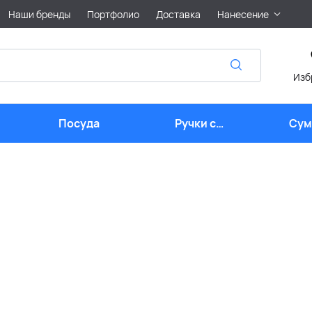
Наши бренды
Портфолио
Доставка
Нанесение
Изб
Посуда
Ручки с
Сум
логотипом
лого