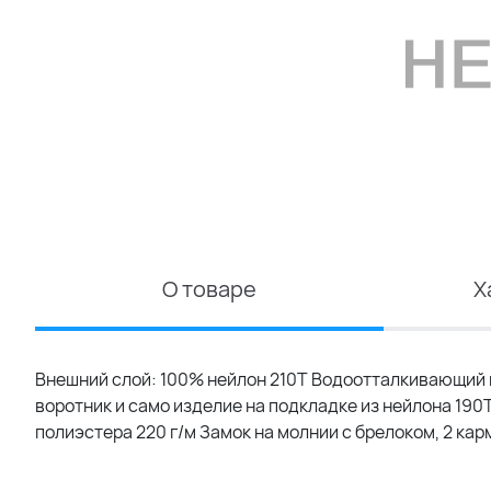
О товаре
Х
Внешний слой: 100% нейлон 210Т Водоотталкивающий и
воротник и само изделие на подкладке из нейлона 190
полиэстера 220 г/м Замок на молнии с брелоком, 2 кар