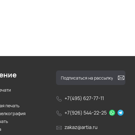
ение
ечати
+7(495) 627-77-11
ая печать
+7(926) 544-22-25
шелкография
чать
zakaz@artia.ru
а