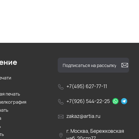
ение
ечати
+7(495) 627-77-11
ая печать
+7(926) 544-22-25
шелкография
чать
zakaz@artia.ru
а
ь
г. Москва, Бережковская
ть
наб. 20стр77