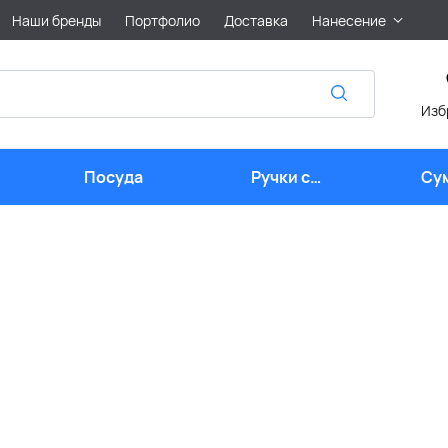
Наши бренды
Портфолио
Доставка
Нанесение
Изб
Посуда
Ручки с
Су
логотипом