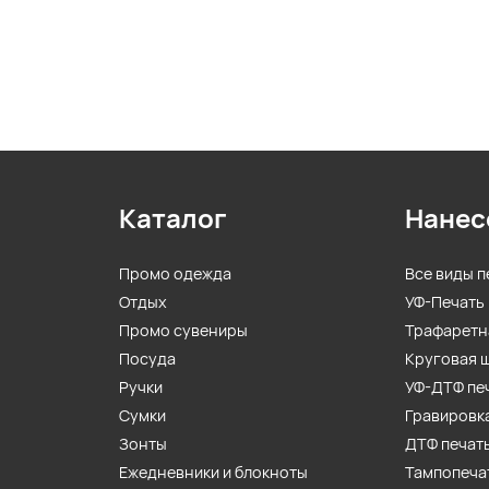
Каталог
Нанес
Промо одежда
Все виды п
Отдых
УФ-Печать
Промо сувениры
Трафаретн
Посуда
Круговая 
Ручки
УФ-ДТФ пе
Сумки
Гравировк
Зонты
ДТФ печат
Ежедневники и блокноты
Тампопеча