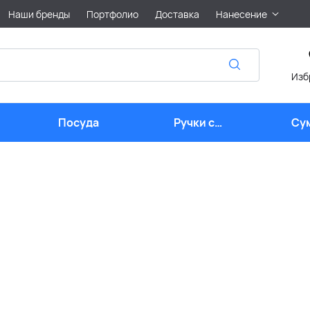
Наши бренды
Портфолио
Доставка
Нанесение
Изб
Посуда
Ручки с
Су
логотипом