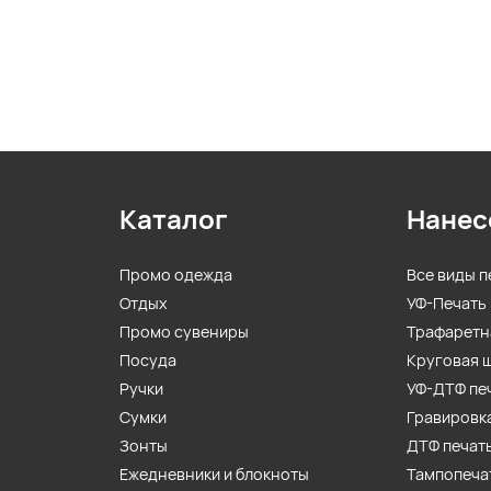
Каталог
Нанес
Промо одежда
Все виды п
Отдых
УФ-Печать
Промо сувениры
Трафаретн
Посуда
Круговая 
Ручки
УФ-ДТФ пе
Сумки
Гравировк
Зонты
ДТФ печат
Ежедневники и блокноты
Тампопеча