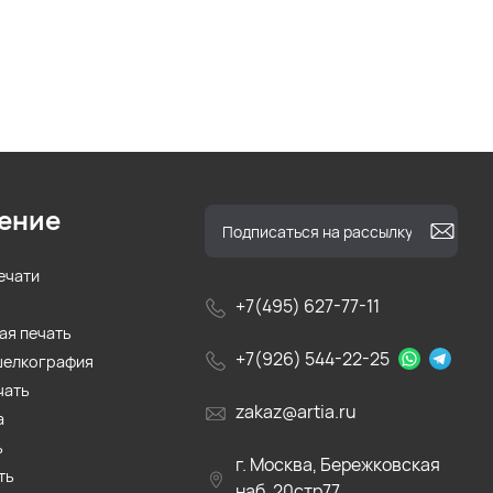
ение
ечати
+7(495) 627-77-11
ая печать
+7(926) 544-22-25
шелкография
чать
zakaz@artia.ru
а
ь
г. Москва, Бережковская
ть
наб. 20стр77