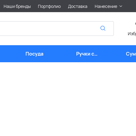
Наши бренды
Портфолио
Доставка
Нанесение
Изб
Посуда
Ручки с
Сум
логотипом
лого