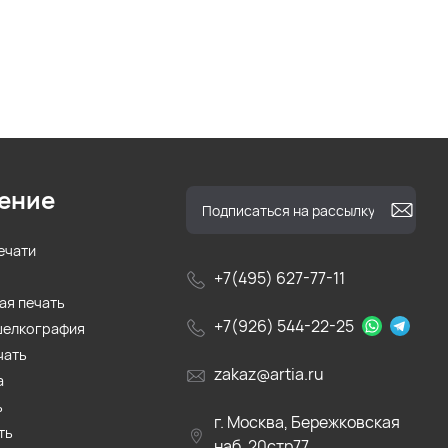
ение
ечати
+7(495) 627-77-11
ая печать
+7(926) 544-22-25
шелкография
чать
zakaz@artia.ru
а
ь
г. Москва, Бережковская
ть
наб. 20стр77