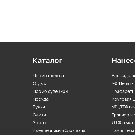
Каталог
Нанес
Промо одежда
Все виды п
Отдых
УФ-Печать
Промо сувениры
Трафаретн
Посуда
Круговая 
Ручки
УФ-ДТФ пе
Сумки
Гравировк
Зонты
ДТФ печат
Ежедневники и блокноты
Тампопеча