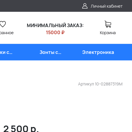
Личный кабинет
МИНИМАЛЬНЫЙ ЗАКАЗ:
15000 ₽
ранное
Корзина
ки с
Зонты с
Электроника
типом
логотипом
Артикул
10-02887319M
2 500
р.