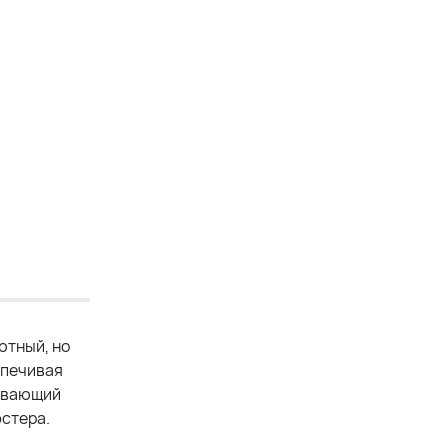
ютный, но
спечивая
кивающий
эстера.