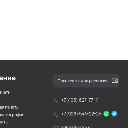
ение
ечати
+7(495) 627-77-11
ая печать
+7(926) 544-22-25
шелкография
чать
zakaz@artia.ru