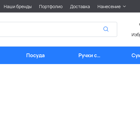
Наши бренды
Портфолио
Доставка
Нанесение
Изб
Посуда
Ручки с
Су
логотипом