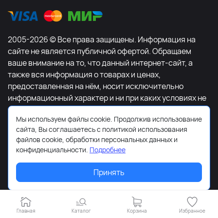
2005-2026 © Все права защищены. Информация на
сайте не является публичной офертой. Обращаем
ваше внимание на то, что данный интернет-сайт, а
также вся информация о товарах и ценах,
предоставленная на нём, носит исключительно
информационный характер и ни при каких условиях не
является публичной офертой, определяемой
Мы используем файлы cookie. Продолжив использование
положениями Статьи 437 Гражданского кодекса
сайта, Вы соглашаетесь с политикой использования
Российской Федерации. Для получения подробной
файлов cookie, обработки персональных данных и
информации о наличии и стоимости указанных
конфиденциальности.
Подробнее
товаров и (или) услуг, пожалуйста, обращайтесь к
менеджеру сайта с помощью специальной формы
Принять
связи или по телефону +7-495-627-77-11.
Главная
Каталог
Корзина
Избранное