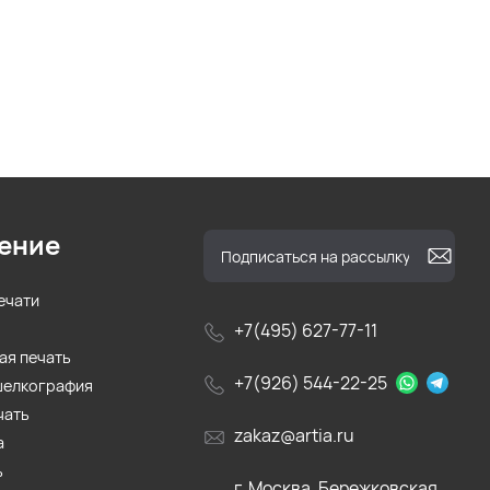
ение
ечати
+7(495) 627-77-11
ая печать
+7(926) 544-22-25
шелкография
чать
zakaz@artia.ru
а
ь
г. Москва, Бережковская