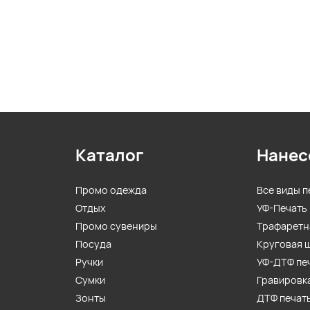
Каталог
Нанес
Промо одежда
Все виды п
Отдых
УФ-Печать
Промо сувениры
Трафаретн
Посуда
Круговая 
Ручки
УФ-ДТФ пе
Сумки
Гравировк
Зонты
ДТФ печат