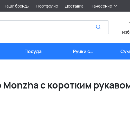
Наши бренды
Портфолио
Доставка
Нанесение
Изб
Посуда
Ручки с
Сум
логотипом
лого
 Monzha с коротким рукаво