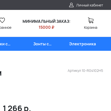
Личный кабинет
МИНИМАЛЬНЫЙ ЗАКАЗ:
15000 ₽
ранное
Корзина
ки с
Зонты с
Электроника
типом
логотипом
м
Артикул
10-R04102H5
1 266
р.