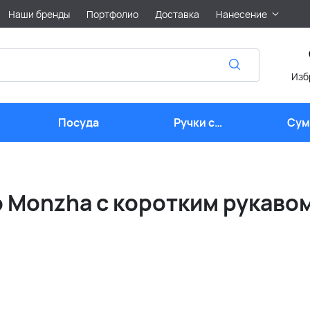
Наши бренды
Портфолио
Доставка
Нанесение
Изб
Посуда
Ручки с
Сум
логотипом
лого
 Monzha с коротким рукаво