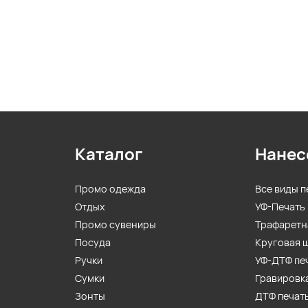
Каталог
Нанес
Промо одежда
Все виды п
Отдых
УФ-Печать
Промо сувениры
Трафаретн
Посуда
Круговая 
Ручки
УФ-ДТФ пе
Сумки
Гравировк
Зонты
ДТФ печат