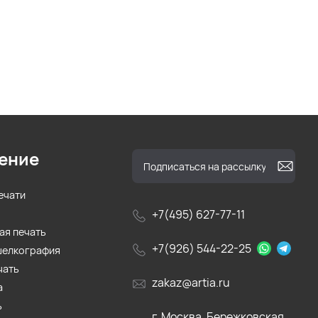
ение
ечати
+7(495) 627-77-11
ая печать
+7(926) 544-22-25
шелкография
чать
zakaz@artia.ru
а
ь
г. Москва, Бережковская