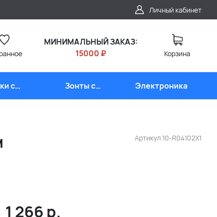
Личный кабинет
МИНИМАЛЬНЫЙ ЗАКАЗ:
15000 ₽
ранное
Корзина
ки с
Зонты с
Электроника
типом
логотипом
м
Артикул
10-R04102X1
1 266
р.