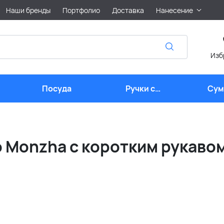
Наши бренды
Портфолио
Доставка
Нанесение
Изб
Посуда
Ручки с
Сум
логотипом
лого
 Monzha с коротким рукаво