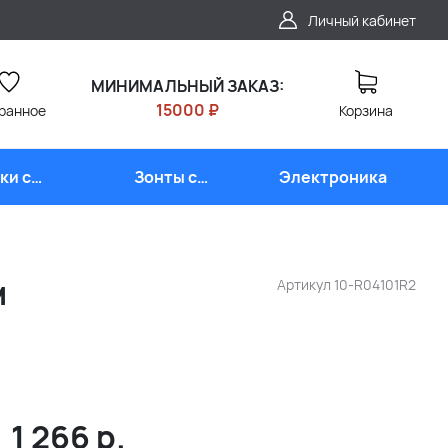
Личный кабинет
МИНИМАЛЬНЫЙ ЗАКАЗ:
15000 ₽
ранное
Корзина
ки с
Зонты с
Электроника
типом
логотипом
м
Артикул
10-R04101R2
1 266
р.