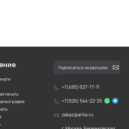
ение
ечати
+7(495) 627-77-11
ая печать
+7(926) 544-22-25
шелкография
чать
zakaz@artia.ru
а
ь
г. Москва, Бережковская