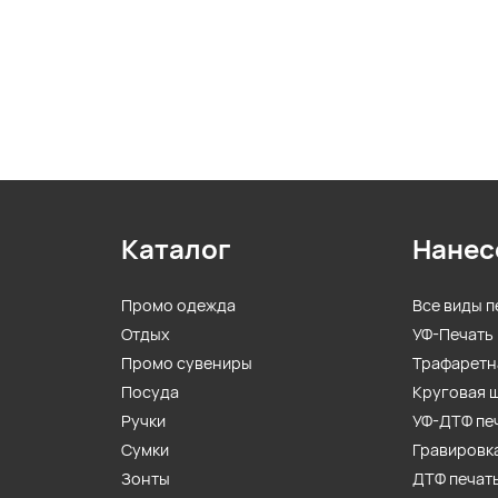
Каталог
Нанес
Промо одежда
Все виды п
Отдых
УФ-Печать
Промо сувениры
Трафаретн
Посуда
Круговая 
Ручки
УФ-ДТФ пе
Сумки
Гравировк
Зонты
ДТФ печат