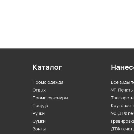
Каталог
Нанес
Промо одежда
Все виды п
Отдых
УФ-Печать
Промо сувениры
Трафаретн
Посуда
Круговая 
Ручки
УФ-ДТФ пе
Сумки
Гравировк
Зонты
ДТФ печат