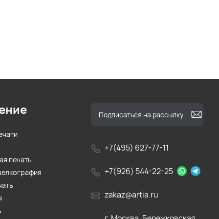
ение
ечати
+7(495) 627-77-11
ая печать
+7(926) 544-22-25
шелкография
чать
zakaz@artia.ru
а
ь
г. Москва, Бережковская