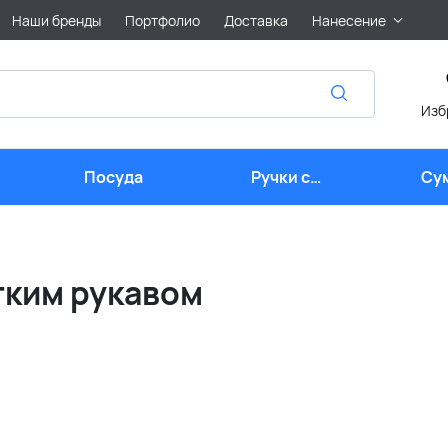
Наши бренды
Портфолио
Доставка
Нанесение
Изб
Посуда
Ручки с
Су
логотипом
тким рукавом