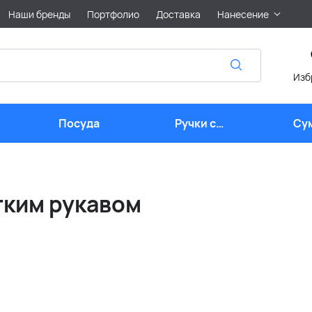
Наши бренды
Портфолио
Доставка
Нанесение
Изб
Посуда
Ручки с
Су
логотипом
тким рукавом