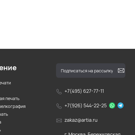
ение
ечати
+7(495) 627-77-11
ая печать
+7(926) 544-22-25
шелкография
чать
zakaz@artia.ru
а
ь
г. Москва, Бережковская