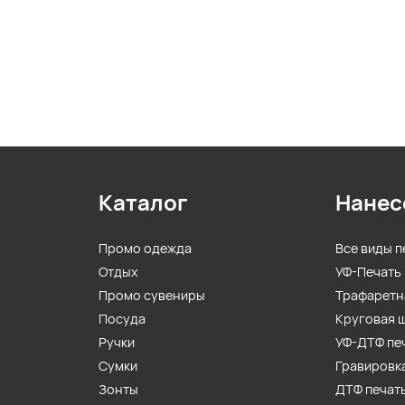
Каталог
Нанес
Промо одежда
Все виды п
Отдых
УФ-Печать
Промо сувениры
Трафаретн
Посуда
Круговая 
Ручки
УФ-ДТФ пе
Сумки
Гравировк
Зонты
ДТФ печат