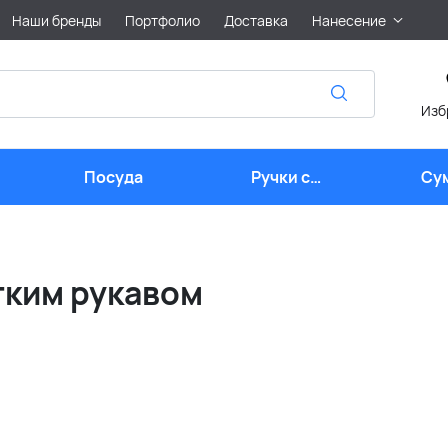
Наши бренды
Портфолио
Доставка
Нанесение
Изб
Посуда
Ручки с
Су
логотипом
тким рукавом