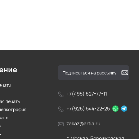
ение
ечати
+7(495) 627-77-11
ая печать
+7(926) 544-22-25
шелкография
чать
zakaz@artia.ru
а
ь
г. Москва, Бережковская