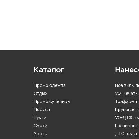
Каталог
Нанес
Промо одежда
Все виды п
Отдых
УФ-Печать
Промо сувениры
Трафаретн
Посуда
Круговая 
Ручки
УФ-ДТФ пе
Сумки
Гравировк
Зонты
ДТФ печат