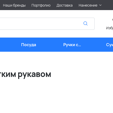
Наши бренды
Портфолио
Доставка
Нанесение
Изб
Посуда
Ручки с
Су
логотипом
тким рукавом