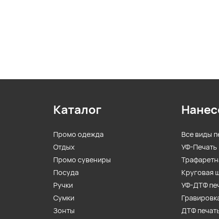
Каталог
Нанес
Промо одежда
Все виды п
Отдых
УФ-Печать
Промо сувениры
Трафаретн
Посуда
Круговая 
Ручки
УФ-ДТФ пе
Сумки
Гравировк
Зонты
ДТФ печат