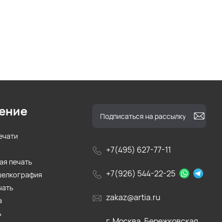
ение
ечати
+7(495) 627-77-11
ая печать
+7(926) 544-22-25
шелкография
чать
zakaz@artia.ru
а
ь
г. Москва, Бережковская