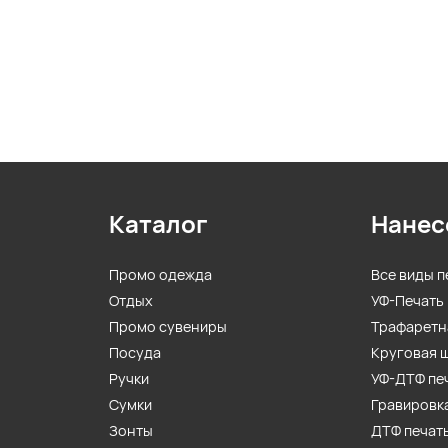
Каталог
Нанес
Промо одежда
Все виды п
Отдых
УФ-Печать
Промо сувениры
Трафаретн
Посуда
Круговая 
Ручки
УФ-ДТФ пе
Сумки
Гравировк
Зонты
ДТФ печат