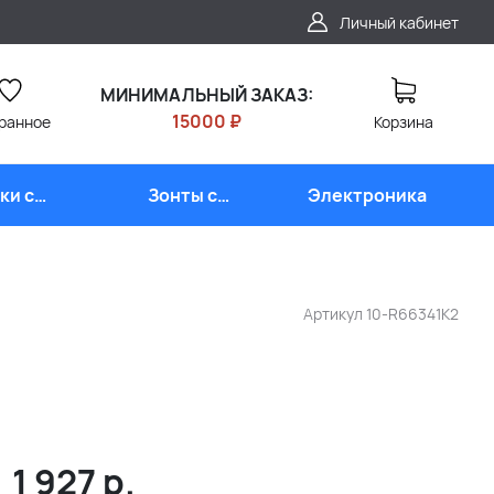
Личный кабинет
МИНИМАЛЬНЫЙ ЗАКАЗ:
15000 ₽
ранное
Корзина
ки с
Зонты с
Электроника
типом
логотипом
Артикул
10-R66341K2
1 927
р.