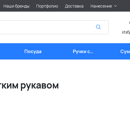
Наши бренды
Портфолио
Доставка
Нанесение
Изб
Посуда
Ручки с
Сум
логотипом
лого
тким рукавом