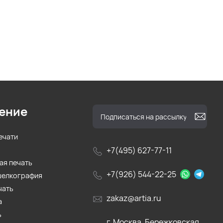
ение
ечати
+7(495) 627-77-11
ая печать
+7(926) 544-22-25
шелкография
чать
zakaz@artia.ru
а
ь
г. Москва, Бережковская