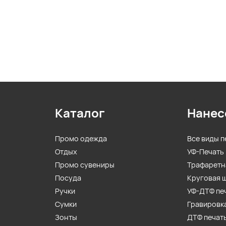
Каталог
Нанес
Промо одежда
Все виды п
Отдых
УФ-Печать
Промо сувениры
Трафаретн
Посуда
Круговая 
Ручки
УФ-ДТФ пе
Сумки
Гравировк
Зонты
ДТФ печат