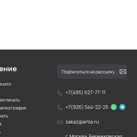
ение
ечати
+7(495) 627-77-11
ая печать
+7(926) 544-22-25
шелкография
чать
zakaz@artia.ru
а
ь
г. Москва, Бережковская