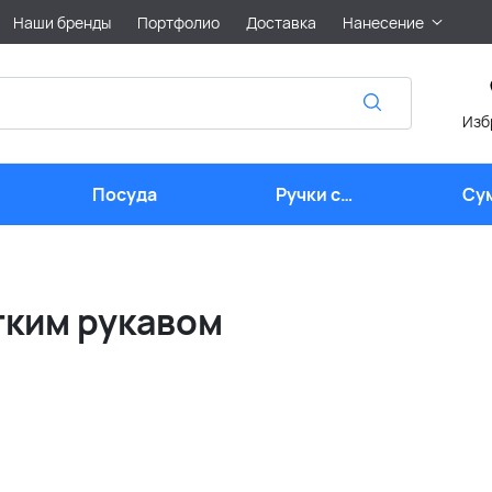
Наши бренды
Портфолио
Доставка
Нанесение
Изб
Посуда
Ручки с
Су
логотипом
тким рукавом