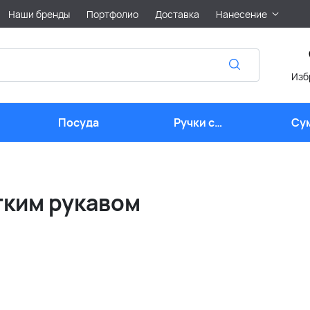
Наши бренды
Портфолио
Доставка
Нанесение
Изб
Посуда
Ручки с
Су
логотипом
тким рукавом