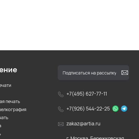
ение
ечати
+7(495) 627-77-11
ая печать
+7(926) 544-22-25
шелкография
чать
zakaz@artia.ru
а
ь
г. Москва, Бережковская