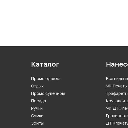
Каталог
Нанес
Промо одежда
Все виды п
Отдых
УФ-Печать
Промо сувениры
Трафаретн
Посуда
Круговая 
Ручки
УФ-ДТФ пе
Сумки
Гравировк
Зонты
ДТФ печат