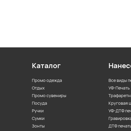
Каталог
Нанес
Промо одежда
Все виды п
Отдых
УФ-Печать
Промо сувениры
Трафаретн
Посуда
Круговая 
Ручки
УФ-ДТФ пе
Сумки
Гравировк
Зонты
ДТФ печат