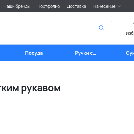
Наши бренды
Портфолио
Доставка
Нанесение
Изб
Посуда
Ручки с
Су
логотипом
тким рукавом