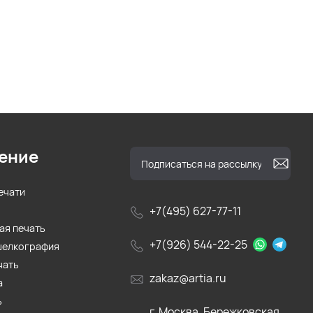
ение
ечати
+7(495) 627-77-11
ая печать
+7(926) 544-22-25
шелкография
чать
zakaz@artia.ru
а
ь
г. Москва, Бережковская