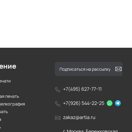
ение
ечати
+7(495) 627-77-11
ая печать
+7(926) 544-22-25
шелкография
чать
zakaz@artia.ru
а
ь
г. Москва, Бережковская