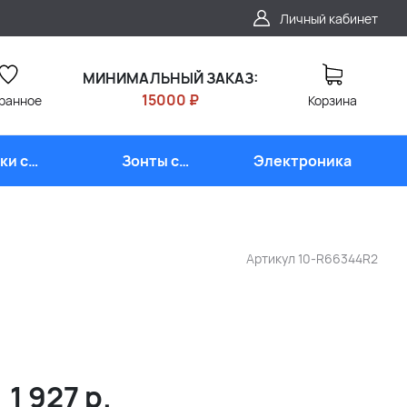
Личный кабинет
МИНИМАЛЬНЫЙ ЗАКАЗ:
15000 ₽
ранное
Корзина
ки с
Зонты с
Электроника
типом
логотипом
Артикул
10-R66344R2
1 927
р.