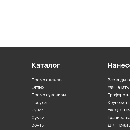
Каталог
Нанес
Промо одежда
Все виды п
Отдых
УФ-Печать
Промо сувениры
Трафаретн
Посуда
Круговая 
Ручки
УФ-ДТФ пе
Сумки
Гравировк
Зонты
ДТФ печат