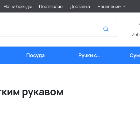
Наши бренды
Портфолио
Доставка
Нанесение
Изб
Посуда
Ручки с
Сум
логотипом
лого
тким рукавом