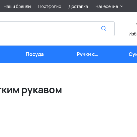
Наши бренды
Портфолио
Доставка
Нанесение
Изб
Посуда
Ручки с
Су
логотипом
тким рукавом