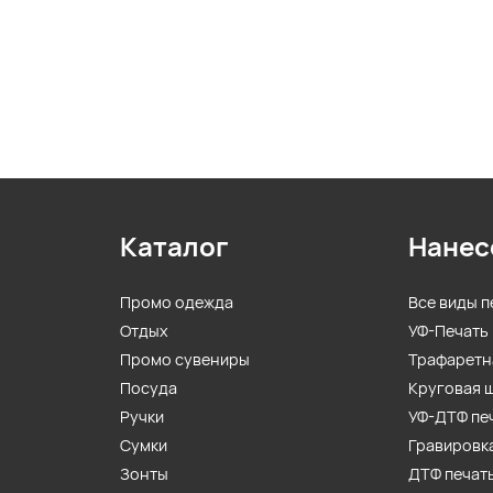
Каталог
Нанес
Промо одежда
Все виды п
Отдых
УФ-Печать
Промо сувениры
Трафаретн
Посуда
Круговая 
Ручки
УФ-ДТФ пе
Сумки
Гравировк
Зонты
ДТФ печат