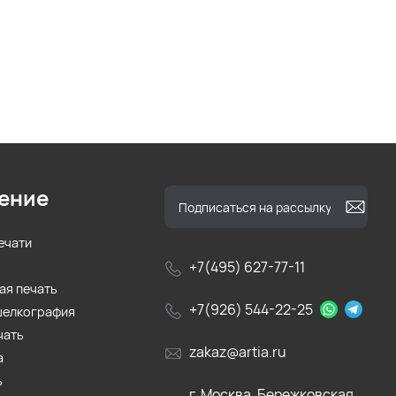
ение
ечати
+7(495) 627-77-11
ая печать
+7(926) 544-22-25
шелкография
чать
zakaz@artia.ru
а
ь
г. Москва, Бережковская