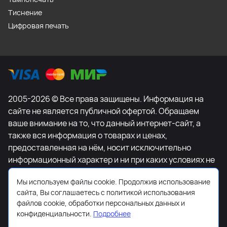
Тиснение
Цифровая печать
2005-2026 © Все права защищены. Информация на
сайте не является публичной офертой. Обращаем
ваше внимание на то, что данный интернет-сайт, а
также вся информация о товарах и ценах,
предоставленная на нём, носит исключительно
информационный характер и ни при каких условиях не
является публичной офертой, определяемой
Мы используем файлы cookie. Продолжив использование
положениями Статьи 437 Гражданского кодекса
сайта, Вы соглашаетесь с политикой использования
Российской Федерации. Для получения подробной
файлов cookie, обработки персональных данных и
информации о наличии и стоимости указанных
конфиденциальности.
Подробнее
товаров и (или) услуг, пожалуйста, обращайтесь к