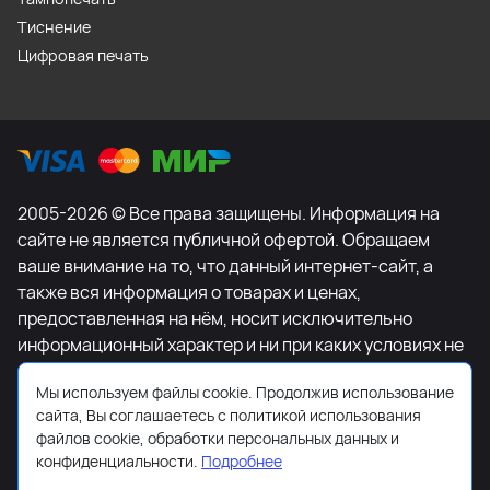
Тиснение
Цифровая печать
2005-2026 © Все права защищены. Информация на
сайте не является публичной офертой. Обращаем
ваше внимание на то, что данный интернет-сайт, а
также вся информация о товарах и ценах,
предоставленная на нём, носит исключительно
информационный характер и ни при каких условиях не
является публичной офертой, определяемой
Мы используем файлы cookie. Продолжив использование
положениями Статьи 437 Гражданского кодекса
сайта, Вы соглашаетесь с политикой использования
Российской Федерации. Для получения подробной
файлов cookie, обработки персональных данных и
информации о наличии и стоимости указанных
конфиденциальности.
Подробнее
товаров и (или) услуг, пожалуйста, обращайтесь к