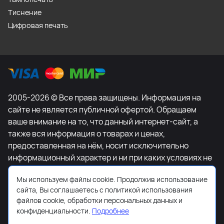
Тиснение
Цифровая печать
2005-2026 © Все права защищены. Информация на
сайте не является публичной офертой. Обращаем
ваше внимание на то, что данный интернет-сайт, а
также вся информация о товарах и ценах,
предоставленная на нём, носит исключительно
информационный характер и ни при каких условиях не
является публичной офертой, определяемой
Мы используем файлы cookie. Продолжив использование
положениями Статьи 437 Гражданского кодекса
сайта, Вы соглашаетесь с политикой использования
Российской Федерации. Для получения подробной
файлов cookie, обработки персональных данных и
информации о наличии и стоимости указанных
конфиденциальности.
Подробнее
товаров и (или) услуг, пожалуйста, обращайтесь к