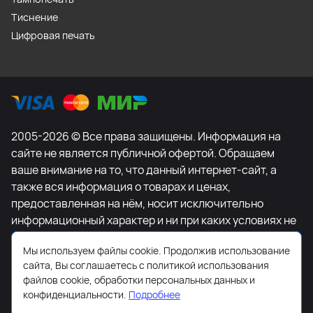
Тиснение
Цифровая печать
2005-2026 © Все права защищены. Информация на
сайте не является публичной офертой. Обращаем
ваше внимание на то, что данный интернет-сайт, а
также вся информация о товарах и ценах,
предоставленная на нём, носит исключительно
информационный характер и ни при каких условиях не
является публичной офертой, определяемой
Мы используем файлы cookie. Продолжив использование
положениями Статьи 437 Гражданского кодекса
сайта, Вы соглашаетесь с политикой использования
Российской Федерации. Для получения подробной
файлов cookie, обработки персональных данных и
информации о наличии и стоимости указанных
конфиденциальности.
Подробнее
товаров и (или) услуг, пожалуйста, обращайтесь к