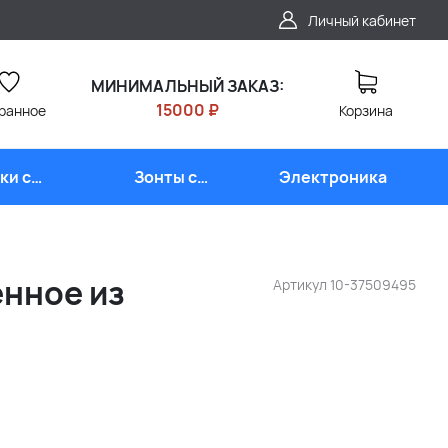
Личный кабинет
МИНИМАЛЬНЫЙ ЗАКАЗ:
15000 ₽
ранное
Корзина
ки с
Зонты с
Электроника
типом
логотипом
енное из
Артикул
10-37509495