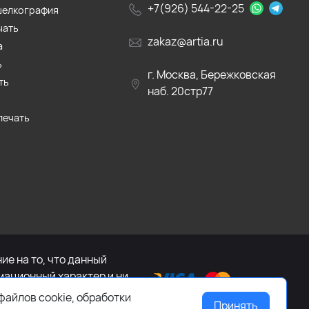
+7(926) 544-22-25
шелкография
чать
zakaz@artia.ru
а
ь
г. Москва, Бережковская
ть
наб. 20стр77
печать
е на то, что данный
мационный характер и ни
са Российской Федерации.
файлов cookie, обработки
Принять