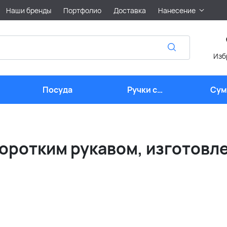
Наши бренды
Портфолио
Доставка
Нанесение
Изб
Посуда
Ручки с
Сум
логотипом
лого
коротким рукавом, изготовл