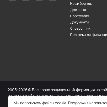
Наши бренды
Доставка
Портфолио
Документы
Справочник
Политика конфиденц
2005-2026 © Все права защищены. Информация на сайт
интернет-сайт, а также вся информация о товарах и ц
при каких условиях не является публичной офертой, 
Мы используем файлы cookie. Продолжив использов