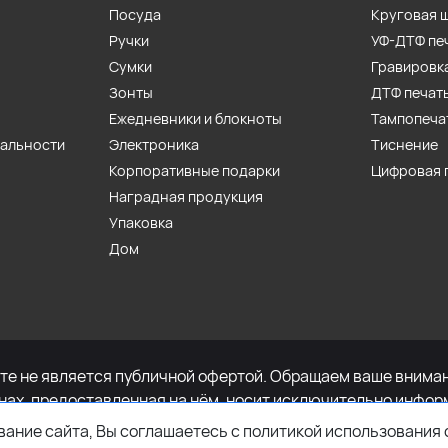
Посуда
Круговая 
Ручки
УФ-ДТФ пе
Сумки
Гравировк
Зонты
ДТФ печат
Ежедневники и блокноты
Тампопеча
иальности
Электроника
Тиснение
Корпоративные подарки
Цифровая 
Наградная продукция
Упаковка
Дом
е не является публичной офертой. Обращаем ваше внимани
енах, предоставленная на нём, носит исключительно инфор
определяемой положениями Статьи 437 Гражданского кодек
ание сайта, Вы соглашаетесь с политикой использования 