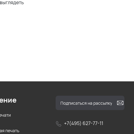
 выглядеть
ение
ечати
+7(495) 627-77-11
ая печать