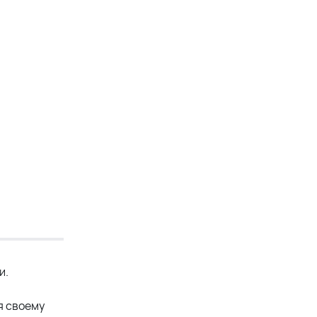
и.
я своему