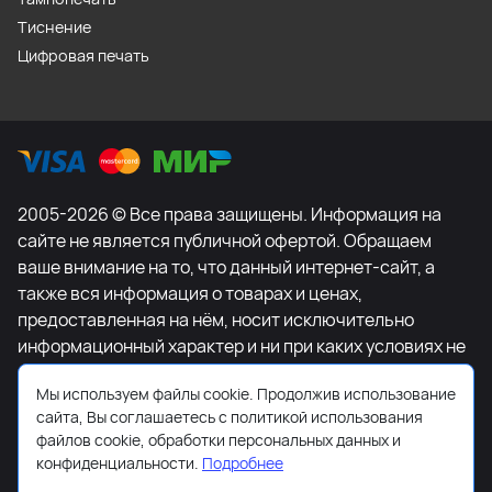
Тиснение
Цифровая печать
2005-2026 © Все права защищены. Информация на
сайте не является публичной офертой. Обращаем
ваше внимание на то, что данный интернет-сайт, а
также вся информация о товарах и ценах,
предоставленная на нём, носит исключительно
информационный характер и ни при каких условиях не
является публичной офертой, определяемой
Мы используем файлы cookie. Продолжив использование
положениями Статьи 437 Гражданского кодекса
сайта, Вы соглашаетесь с политикой использования
Российской Федерации. Для получения подробной
файлов cookie, обработки персональных данных и
информации о наличии и стоимости указанных
конфиденциальности.
Подробнее
товаров и (или) услуг, пожалуйста, обращайтесь к