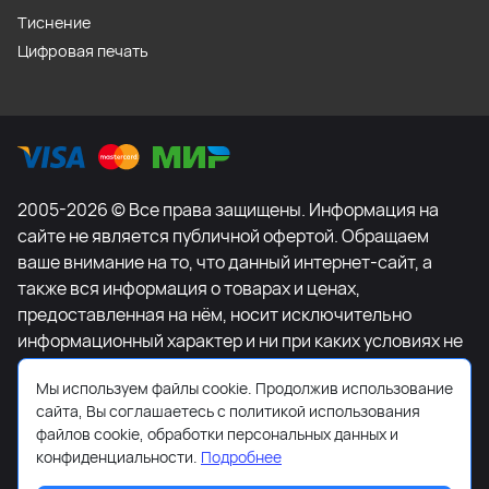
Тиснение
Цифровая печать
2005-2026 © Все права защищены. Информация на
сайте не является публичной офертой. Обращаем
ваше внимание на то, что данный интернет-сайт, а
также вся информация о товарах и ценах,
предоставленная на нём, носит исключительно
информационный характер и ни при каких условиях не
является публичной офертой, определяемой
Мы используем файлы cookie. Продолжив использование
положениями Статьи 437 Гражданского кодекса
сайта, Вы соглашаетесь с политикой использования
Российской Федерации. Для получения подробной
файлов cookie, обработки персональных данных и
информации о наличии и стоимости указанных
конфиденциальности.
Подробнее
товаров и (или) услуг, пожалуйста, обращайтесь к