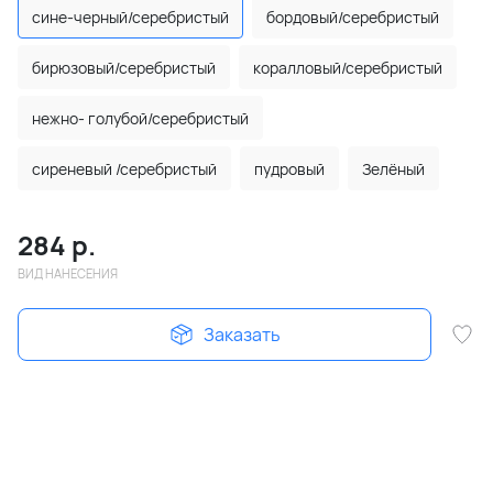
сине-черный/серебристый
бордовый/серебристый
бирюзовый/серебристый
коралловый/серебристый
нежно- голубой/серебристый
сиреневый /серебристый
пудровый
Зелёный
284
р.
ВИД НАНЕСЕНИЯ
Заказать