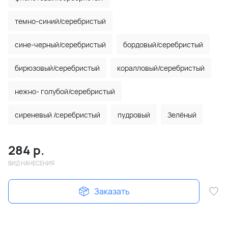
темно-синий/серебристый
сине-черный/серебристый
бордовый/серебристый
бирюзовый/серебристый
коралловый/серебристый
нежно- голубой/серебристый
сиреневый /серебристый
пудровый
Зелёный
284
р.
ВИД НАНЕСЕНИЯ
Заказать