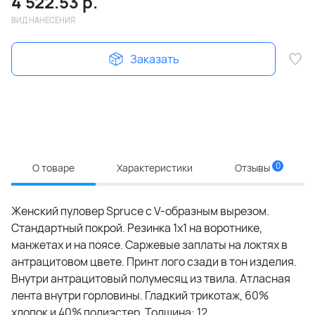
4 522.53
р.
ВИД НАНЕСЕНИЯ
Заказать
0
О товаре
Характеристики
Отзывы
Женский пуловер Spruce с V-образным вырезом.
Стандартный покрой. Резинка 1х1 на воротнике,
манжетах и на поясе. Саржевые заплаты на локтях в
антрацитовом цвете. Принт лого сзади в тон изделия.
Внутри антрацитовый полумесяц из твила. Атласная
лента внутри горловины. Гладкий трикотаж, 60%
хлопок и 40% полиэстер. Толщина: 12.