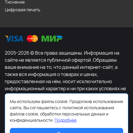
Тиснение
Цифровая печать
2005-2026 © Все права защищены. Информация на
сайте не является публичной офертой. Обращаем
ваше внимание на то, что данный интернет-сайт, а
также вся информация о товарах и ценах,
предоставленная на нём, носит исключительно
информационный характер и ни при каких условиях не
является публичной офертой, определяемой
Мы используем файлы cookie. Продолжив использование
положениями Статьи 437 Гражданского кодекса
сайта, Вы соглашаетесь с политикой использования
Российской Федерации. Для получения подробной
файлов cookie, обработки персональных данных и
информации о наличии и стоимости указанных
конфиденциальности.
Подробнее
товаров и (или) услуг, пожалуйста, обращайтесь к
менеджеру сайта с помощью специальной формы