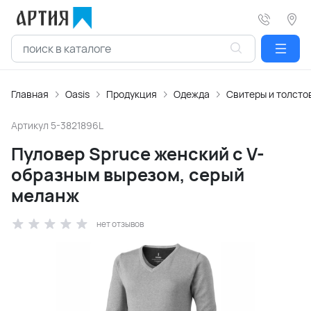
Главная
Oasis
Продукция
Одежда
Свитеры и толсто
Артикул
5-3821896L
Пуловер Spruce женский с V-
образным вырезом, серый
меланж
нет отзывов