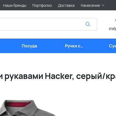
Наши бренды
Портфолио
Доставка
Нанесение
Изб
Посуда
Ручки с
Су
логотипом
и рукавами Hacker, серый/к