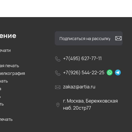
ение
ечати
+7(495) 627-77-11
ая печать
+7(926) 544-22-25
шелкография
чать
zakaz@artia.ru
а
ь
г. Москва, Бережковская
ть
наб. 20стр77
печать