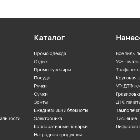
Каталог
Нанес
Промо одежда
Все виды п
Отдых
УФ-Печать
Промо сувениры
Трафаретн
Посуда
Круговая 
Ручки
УФ-ДТФ пе
Сумки
Гравировк
Зонты
ДТФ печат
Ежедневники и блокноты
Тампопеча
иальности
Электроника
Тиснение
Корпоративные подарки
Цифровая 
Наградная продукция