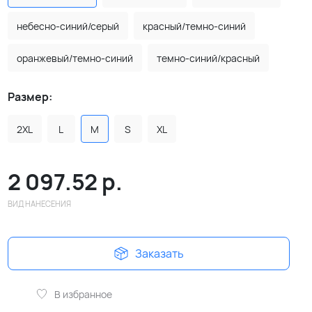
небесно-синий/серый
красный/темно-синий
оранжевый/темно-синий
темно-синий/красный
Размер:
2XL
L
M
S
XL
2 097.52
р.
ВИД НАНЕСЕНИЯ
Заказать
В избранное