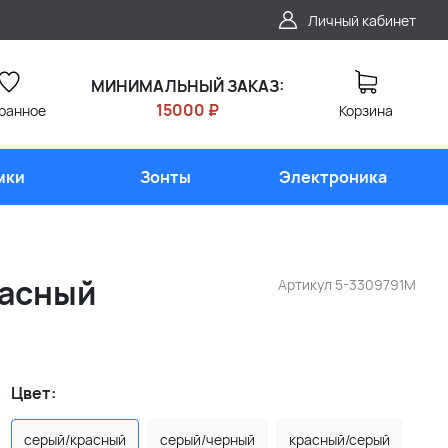
Личный кабинет
МИНИМАЛЬНЫЙ ЗАКАЗ:
15000 ₽
ранное
Корзина
мки
Зонты
Электроника
расный
Артикул
5-3309791M
Цвет:
серый/красный
серый/черный
красный/серый