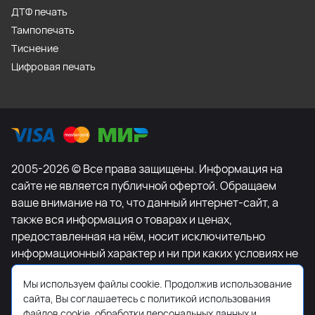
ДТФ печать
Тампопечать
Тиснение
Цифровая печать
2005-2026 © Все права защищены. Информация на
сайте не является публичной офертой. Обращаем
ваше внимание на то, что данный интернет-сайт, а
также вся информация о товарах и ценах,
предоставленная на нём, носит исключительно
информационный характер и ни при каких условиях не
является публичной офертой, определяемой
Мы используем файлы cookie. Продолжив использование
положениями Статьи 437 Гражданского кодекса
сайта, Вы соглашаетесь с политикой использования
Российской Федерации. Для получения подробной
файлов cookie, обработки персональных данных и