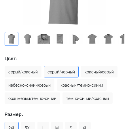
Цвет:
серый/красный
серый/черный
красный/серый
небесно-синий/серый
красный/темно-синий
оранжевый/темно-синий
темно-синий/красный
Размер:
2XL
3XL
L
M
S
XL