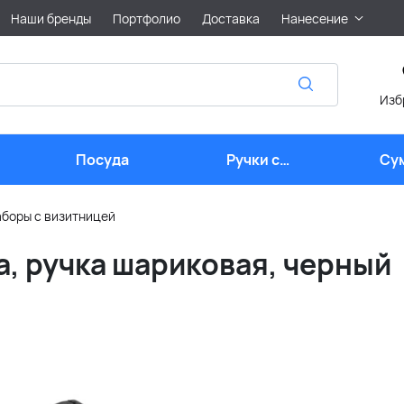
Наши бренды
Портфолио
Доставка
Нанесение
Изб
Посуда
Ручки с
Су
логотипом
боры с визитницей
а, ручка шариковая, черный