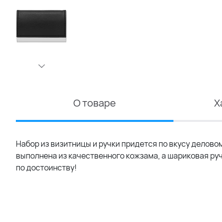
О товаре
Х
Набор из визитницы и ручки придется по вкусу делово
выполнена из качественного кожзама, а шариковая руч
по достоинству!