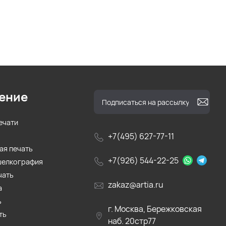
ение
ечати
+7(495) 627-77-11
ая печать
+7(926) 544-22-25
шелкография
чать
zakaz@artia.ru
а
ь
г. Москва, Бережковская
ть
наб. 20стр77