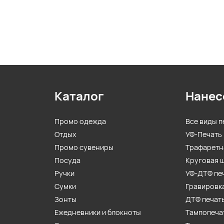
Каталог
Нанес
Промо одежда
Все виды п
Отдых
УФ-Печать
Промо сувениры
Трафаретн
Посуда
Круговая 
Ручки
УФ-ДТФ пе
Сумки
Гравировк
Зонты
ДТФ печат
Ежедневники и блокноты
Тампопеча