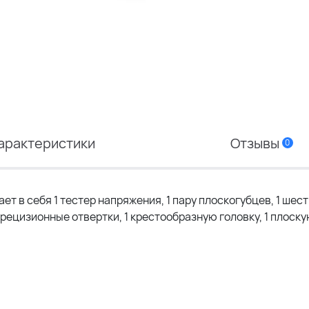
арактеристики
Отзывы
0
т в себя 1 тестер напряжения, 1 пару плоскогубцев, 1 шес
 прецизионные отвертки, 1 крестообразную головку, 1 плоску