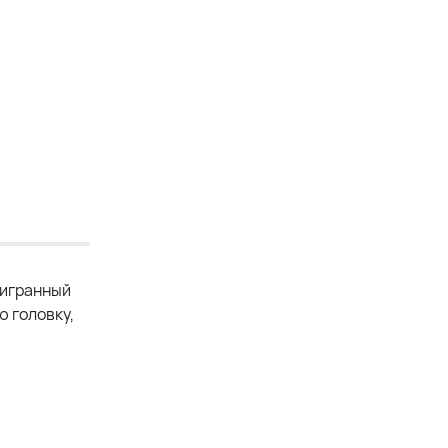
тигранный
ю головку,