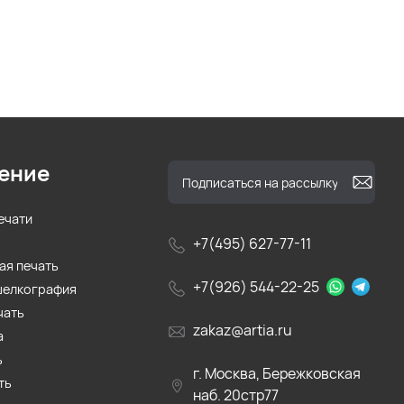
ение
ечати
+7(495) 627-77-11
ая печать
+7(926) 544-22-25
шелкография
чать
zakaz@artia.ru
а
ь
г. Москва, Бережковская
ть
наб. 20стр77