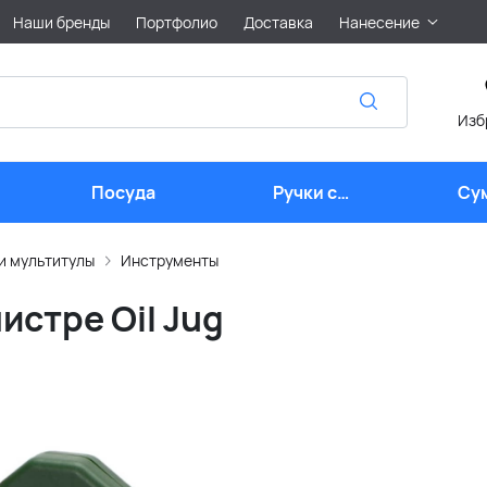
Наши бренды
Портфолио
Доставка
Нанесение
Изб
Посуда
Ручки с
Су
логотипом
и мультитулы
Инструменты
истре Oil Jug