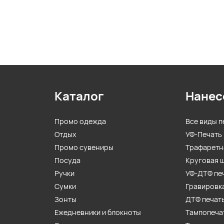
Каталог
Нанес
Промо одежда
Все виды п
Отдых
УФ-Печать
Промо сувениры
Трафаретн
Посуда
Круговая 
Ручки
УФ-ДТФ пе
Сумки
Гравировк
Зонты
ДТФ печат
Ежедневники и блокноты
Тампопеча